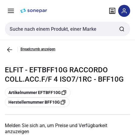
Zur
Zum
Navigation
Inhalt
springen
springen
Sucheingabe
Breadcrumb anzeigen
ELFIT - EFTBFF10G RACCORDO
COLL.ACC.F/F 4 ISO7/1RC - BFF10G
Kopieren
Artikelnummer EFTBFF10G
Kopieren
Herstellernummer BFF10G
Melden Sie sich an, um Preise und Verfügbarkeit
anzuzeigen