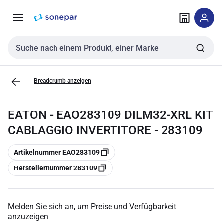
Zur
Zum
Navigation
Inhalt
springen
springen
Sucheingabe
Breadcrumb anzeigen
EATON - EAO283109 DILM32-XRL KIT
CABLAGGIO INVERTITORE - 283109
Kopieren
Artikelnummer EAO283109
Kopieren
Herstellernummer 283109
Melden Sie sich an, um Preise und Verfügbarkeit
anzuzeigen