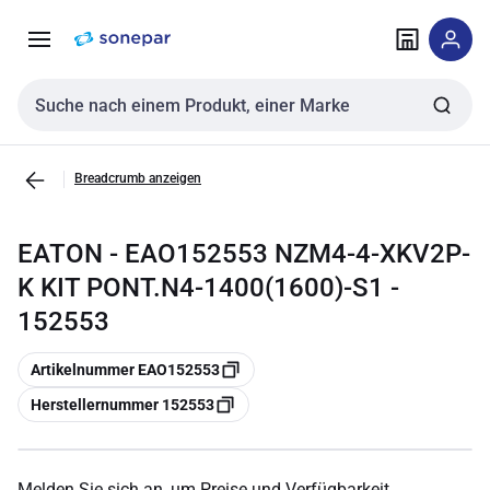
Zur
Zum
Navigation
Inhalt
springen
springen
Sucheingabe
Breadcrumb anzeigen
EATON - EAO152553 NZM4-4-XKV2P-
K KIT PONT.N4-1400(1600)-S1 -
152553
Kopieren
Artikelnummer EAO152553
Kopieren
Herstellernummer 152553
Melden Sie sich an, um Preise und Verfügbarkeit