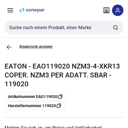
Zur
Zum
Navigation
Inhalt
springen
springen
Sucheingabe
Breadcrumb anzeigen
EATON - EAO119020 NZM3-4-XKR13
COPER. NZM3 PER ADATT. SBAR -
119020
Kopieren
Artikelnummer EAO119020
Kopieren
Herstellernummer 119020
Melden Sie sich an, um Preise und Verfügbarkeit