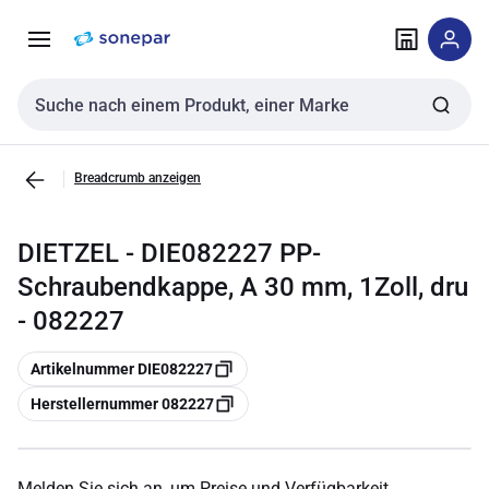
Zur
Zum
Navigation
Inhalt
springen
springen
Sucheingabe
Breadcrumb anzeigen
DIETZEL - DIE082227 PP-
Schraubendkappe, A 30 mm, 1Zoll, dru
- 082227
Kopieren
Artikelnummer DIE082227
Kopieren
Herstellernummer 082227
Melden Sie sich an, um Preise und Verfügbarkeit