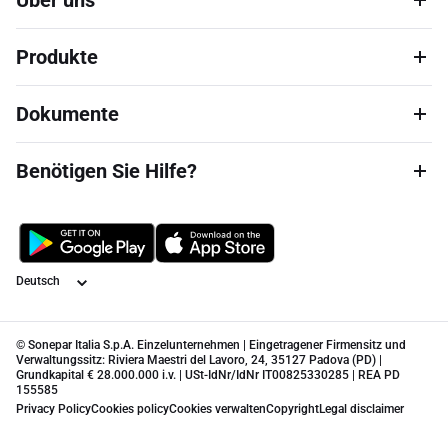
Über uns
Produkte
Dokumente
Benötigen Sie Hilfe?
Sprache
© Sonepar Italia S.p.A. Einzelunternehmen | Eingetragener Firmensitz und
Verwaltungssitz: Riviera Maestri del Lavoro, 24, 35127 Padova (PD) |
Grundkapital € 28.000.000 i.v. | USt-IdNr/IdNr IT00825330285 | REA PD
155585
Privacy Policy
Cookies policy
Cookies verwalten
Copyright
Legal disclaimer