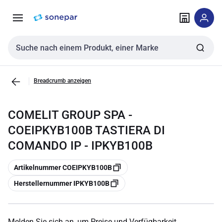
Zur
Zum
Navigation
Inhalt
springen
springen
Sucheingabe
Breadcrumb anzeigen
COMELIT GROUP SPA -
COEIPKYB100B TASTIERA DI
COMANDO IP - IPKYB100B
Kopieren
Artikelnummer COEIPKYB100B
Kopieren
Herstellernummer IPKYB100B
Melden Sie sich an, um Preise und Verfügbarkeit