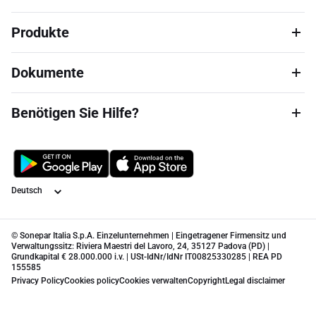
Produkte
Dokumente
Benötigen Sie Hilfe?
Sprache
© Sonepar Italia S.p.A. Einzelunternehmen | Eingetragener Firmensitz und
Verwaltungssitz: Riviera Maestri del Lavoro, 24, 35127 Padova (PD) |
Grundkapital € 28.000.000 i.v. | USt-IdNr/IdNr IT00825330285 | REA PD
155585
Privacy Policy
Cookies policy
Cookies verwalten
Copyright
Legal disclaimer