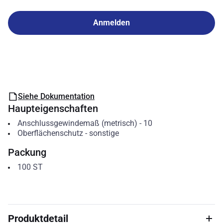
Anmelden
Siehe Dokumentation
Haupteigenschaften
Anschlussgewindemaß (metrisch)
-
10
Oberflächenschutz
-
sonstige
Packung
100
ST
Produktdetail