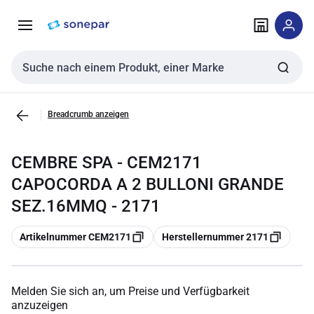
Zur
Zum
Navigation
Inhalt
springen
springen
Sucheingabe
Breadcrumb anzeigen
CEMBRE SPA - CEM2171
CAPOCORDA A 2 BULLONI GRANDE
SEZ.16MMQ - 2171
Kopieren
Kopieren
Artikelnummer CEM2171
Herstellernummer 2171
Melden Sie sich an, um Preise und Verfügbarkeit
anzuzeigen