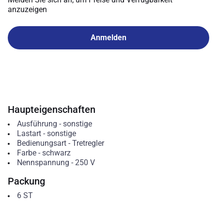
anzuzeigen
Anmelden
Haupteigenschaften
Ausführung
-
sonstige
Lastart
-
sonstige
Bedienungsart
-
Tretregler
Farbe
-
schwarz
Nennspannung
-
250
V
Packung
6
ST