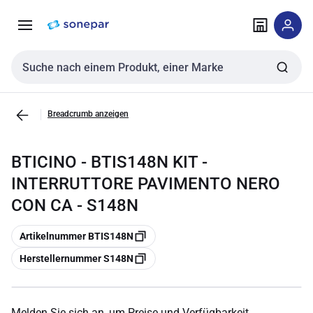
Zur
Zum
Navigation
Inhalt
springen
springen
Sucheingabe
Breadcrumb anzeigen
BTICINO - BTIS148N KIT -
INTERRUTTORE PAVIMENTO NERO
CON CA - S148N
Kopieren
Artikelnummer BTIS148N
Kopieren
Herstellernummer S148N
Melden Sie sich an, um Preise und Verfügbarkeit