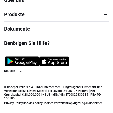
Über uns
Produkte
Dokumente
Benötigen Sie Hilfe?
Sprache
© Sonepar Italia S.p.A. Einzelunternehmen | Eingetragener Firmensitz und
Verwaltungssitz: Riviera Maestri del Lavoro, 24, 35127 Padova (PD) |
Grundkapital € 28.000.000 i.v. | USt-IdNr/IdNr IT00825330285 | REA PD
155585
Privacy Policy
Cookies policy
Cookies verwalten
Copyright
Legal disclaimer