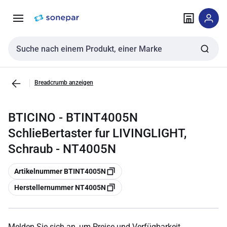
Zur
Zum
Navigation
Inhalt
springen
springen
Sucheingabe
Breadcrumb anzeigen
BTICINO - BTINT4005N
SchlieBertaster fur LIVINGLIGHT,
Schraub - NT4005N
Kopieren
Artikelnummer BTINT4005N
Kopieren
Herstellernummer NT4005N
Melden Sie sich an, um Preise und Verfügbarkeit