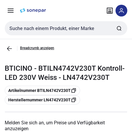
Zur
Zum
Navigation
Inhalt
springen
springen
Sucheingabe
Breadcrumb anzeigen
BTICINO - BTILN4742V230T Kontroll-
LED 230V Weiss - LN4742V230T
Kopieren
Artikelnummer BTILN4742V230T
Kopieren
Herstellernummer LN4742V230T
Melden Sie sich an, um Preise und Verfügbarkeit
anzuzeigen