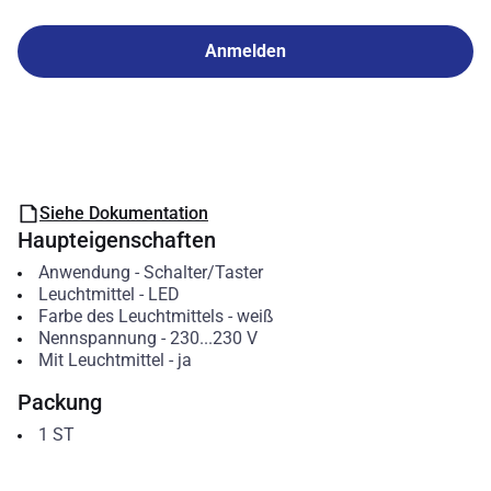
Anmelden
Siehe Dokumentation
Haupteigenschaften
Anwendung
-
Schalter/Taster
Leuchtmittel
-
LED
Farbe des Leuchtmittels
-
weiß
Nennspannung
-
230...230
V
Mit Leuchtmittel
-
ja
Packung
1
ST