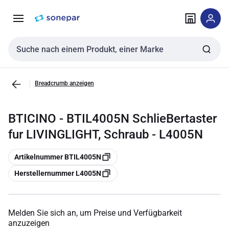
Zur
Zum
Navigation
Inhalt
springen
springen
Sucheingabe
Breadcrumb anzeigen
BTICINO - BTIL4005N SchlieBertaster
fur LIVINGLIGHT, Schraub - L4005N
Kopieren
Artikelnummer BTIL4005N
Kopieren
Herstellernummer L4005N
Melden Sie sich an, um Preise und Verfügbarkeit
anzuzeigen