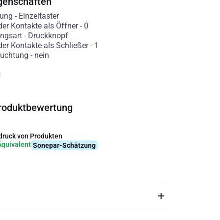
genschaften
rung
-
Einzeltaster
der Kontakte als Öffner
-
0
ngsart
-
Druckknopf
der Kontakte als Schließer
-
1
euchtung
-
nein
g
roduktbewertung
ruck von Produkten
Äquivalent
Sonepar-Schätzung