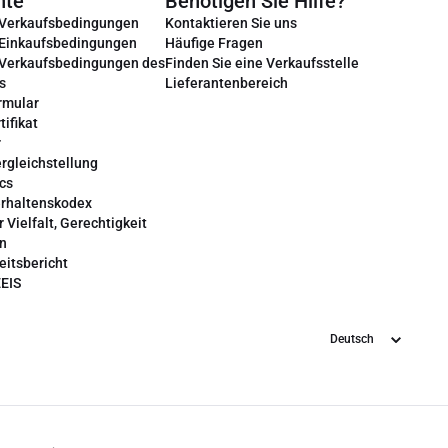
nte
Benötigen Sie Hilfe?
 Verkaufsbedingungen
Kontaktieren Sie uns
 Einkaufsbedingungen
Häufige Fragen
 Verkaufsbedingungen des
Finden Sie eine Verkaufsstelle
s
Lieferantenbereich
rmular
tifikat
r
rgleichstellung
cs
erhaltenskodex
r Vielfalt, Gerechtigkeit
on
eitsbericht
EEIS
Sprache