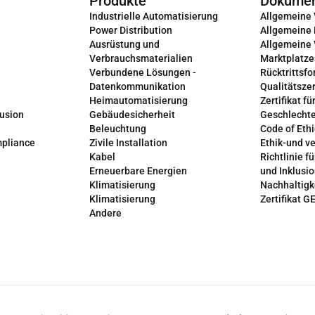
Produkte
Dokume
Industrielle Automatisierung
Allgemeine
Power Distribution
Allgemeine
Ausrüstung und
Allgemeine
Verbrauchsmaterialien
Marktplatze
Verbundene Lösungen -
Rücktrittsfo
Datenkommunikation
Qualitätszer
Heimautomatisierung
Zertifikat fü
lusion
Gebäudesicherheit
Geschlechte
Beleuchtung
Code of Ethi
mpliance
Zivile Installation
Ethik-und v
Kabel
Richtlinie fü
Erneuerbare Energien
und Inklusi
Klimatisierung
Nachhaltigk
Klimatisierung
Zertifikat G
Andere