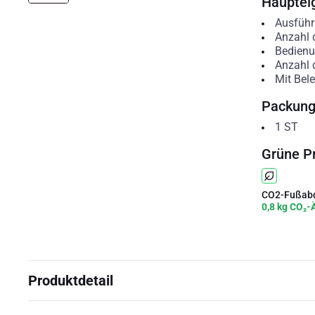
Hauptei
Ausfüh
Anzahl 
Bedienu
Anzahl 
Mit Bel
Packun
1
ST
Grüne P
CO2-Fußabd
0,8 kg CO₂-
Produktdetail