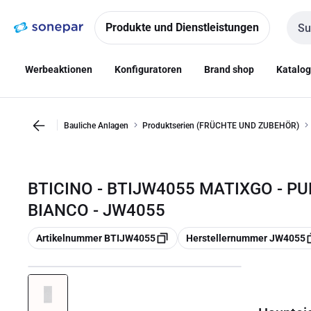
Zur
Zum
Navigation
Inhalt
Produkte und Dienstleistungen
Such
springen
springen
Werbeaktionen
Konfiguratoren
Brand shop
Katalo
Bauliche Anlagen
Produktserien (FRÜCHTE UND ZUBEHÖR)
BTICINO - BTIJW4055 MATIXGO - PU
BIANCO - JW4055
Kopieren
Kopieren
Artikelnummer BTIJW4055
Herstellernummer JW4055