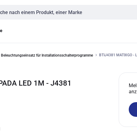
eingabe
ge
BTIJ4381 MATIXGO -
Beleuchtungseinsatz für Installationsschalterprogramme
PADA LED 1M - J4381
Mel
anz
g