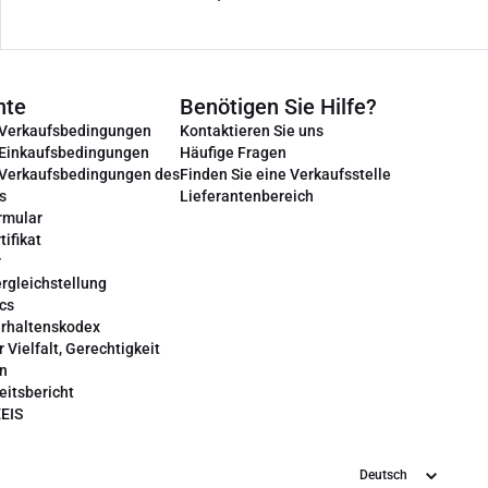
nte
Benötigen Sie Hilfe?
 Verkaufsbedingungen
Kontaktieren Sie uns
 Einkaufsbedingungen
Häufige Fragen
 Verkaufsbedingungen des
Finden Sie eine Verkaufsstelle
s
Lieferantenbereich
rmular
tifikat
r
rgleichstellung
cs
erhaltenskodex
r Vielfalt, Gerechtigkeit
on
eitsbericht
EEIS
Sprache