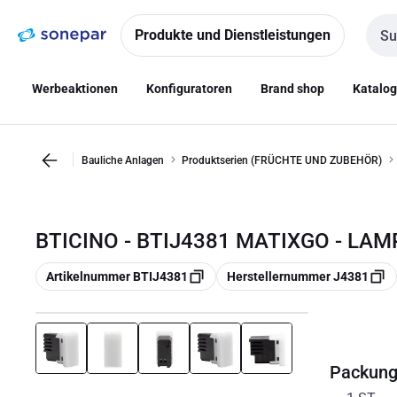
Zur
Zum
Navigation
Inhalt
Produkte und Dienstleistungen
Such
springen
springen
Werbeaktionen
Konfiguratoren
Brand shop
Katalo
Bauliche Anlagen
Produktserien (FRÜCHTE UND ZUBEHÖR)
BTICINO - BTIJ4381 MATIXGO - LAM
Kopieren
Kopieren
Artikelnummer BTIJ4381
Herstellernummer J4381
Packun