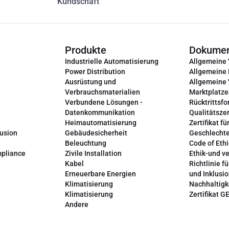
Kundschaft
Produkte
Dokume
Industrielle Automatisierung
Allgemeine
Power Distribution
Allgemeine
Ausrüstung und
Allgemeine
Verbrauchsmaterialien
Marktplatze
Verbundene Lösungen -
Rücktrittsfo
Datenkommunikation
Qualitätszer
Heimautomatisierung
Zertifikat fü
lusion
Gebäudesicherheit
Geschlechte
Beleuchtung
Code of Ethi
mpliance
Zivile Installation
Ethik-und v
Kabel
Richtlinie fü
Erneuerbare Energien
und Inklusi
Klimatisierung
Nachhaltigk
Klimatisierung
Zertifikat G
Andere