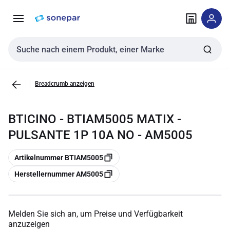
Zur
Zum
Navigation
Inhalt
springen
springen
Sucheingabe
Breadcrumb anzeigen
BTICINO - BTIAM5005 MATIX -
PULSANTE 1P 10A NO - AM5005
Kopieren
Artikelnummer BTIAM5005
Kopieren
Herstellernummer AM5005
Melden Sie sich an, um Preise und Verfügbarkeit
anzuzeigen