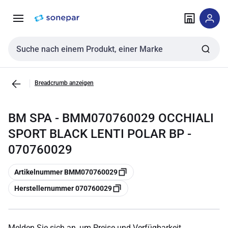
Zur
Zum
Navigation
Inhalt
springen
springen
Sucheingabe
Breadcrumb anzeigen
BM SPA - BMM070760029 OCCHIALI
SPORT BLACK LENTI POLAR BP -
070760029
Kopieren
Artikelnummer BMM070760029
Kopieren
Herstellernummer 070760029
Melden Sie sich an, um Preise und Verfügbarkeit