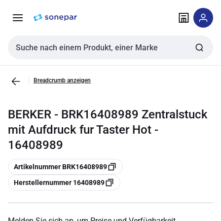
Zur
Zum
Navigation
Inhalt
springen
springen
Sucheingabe
Breadcrumb anzeigen
BERKER - BRK16408989 Zentralstuck
mit Aufdruck fur Taster Hot -
16408989
Kopieren
Artikelnummer BRK16408989
Kopieren
Herstellernummer 16408989
Melden Sie sich an, um Preise und Verfügbarkeit