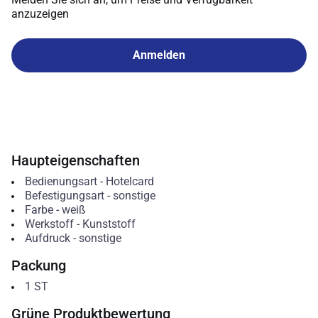
anzuzeigen
Anmelden
Haupteigenschaften
Bedienungsart
-
Hotelcard
Befestigungsart
-
sonstige
Farbe
-
weiß
Werkstoff
-
Kunststoff
Aufdruck
-
sonstige
Packung
1
ST
Grüne Produktbewertung