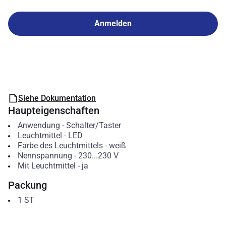
Anmelden
Siehe Dokumentation
Haupteigenschaften
Anwendung
-
Schalter/Taster
Leuchtmittel
-
LED
Farbe des Leuchtmittels
-
weiß
Nennspannung
-
230...230
V
Mit Leuchtmittel
-
ja
Packung
1
ST