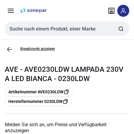
Zur
Zum
Navigation
Inhalt
springen
springen
Sucheingabe
Breadcrumb anzeigen
AVE - AVE0230LDW LAMPADA 230V
A LED BIANCA - 0230LDW
Kopieren
Artikelnummer AVE0230LDW
Kopieren
Herstellernummer 0230LDW
Melden Sie sich an, um Preise und Verfügbarkeit
anzuzeigen