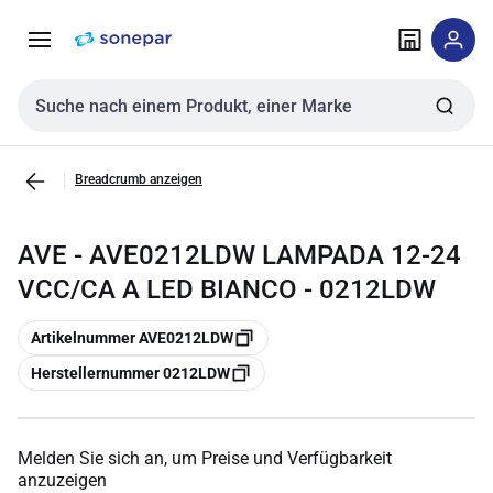
Zur
Zum
Navigation
Inhalt
springen
springen
Sucheingabe
Breadcrumb anzeigen
AVE - AVE0212LDW LAMPADA 12-24
VCC/CA A LED BIANCO - 0212LDW
Kopieren
Artikelnummer AVE0212LDW
Kopieren
Herstellernummer 0212LDW
Melden Sie sich an, um Preise und Verfügbarkeit
anzuzeigen