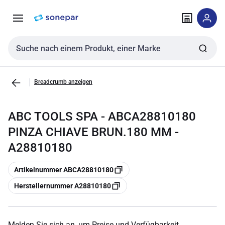
Zur
Zum
Navigation
Inhalt
springen
springen
Sucheingabe
Breadcrumb anzeigen
ABC TOOLS SPA - ABCA28810180
PINZA CHIAVE BRUN.180 MM -
A28810180
Kopieren
Artikelnummer ABCA28810180
Kopieren
Herstellernummer A28810180
Melden Sie sich an, um Preise und Verfügbarkeit