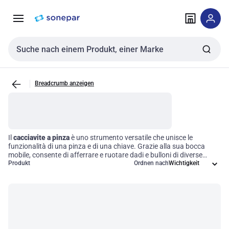
Zur
Zum
Navigation
Inhalt
springen
springen
Sucheingabe
Breadcrumb anzeigen
Il
cacciavite a pinza
è uno strumento versatile che unisce le
funzionalità di una pinza e di una chiave. Grazie alla sua bocca
mobile, consente di afferrare e ruotare dadi e bulloni di diverse
dimensioni, rendendolo indispensabile per operazioni di idraulica,
Produkt
Ordnen nach
elettricità e manutenzione generale. Questo strumento è progettato
con manici ergonomici per garantire una presa sicura e un utilizzo
confortevole, contribuendo a migliorare l'efficienza operativa nei
tuoi progetti.