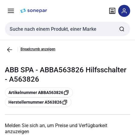
Zur
Zum
Navigation
Inhalt
springen
springen
Sucheingabe
Breadcrumb anzeigen
ABB SPA - ABBA563826 Hilfsschalter
- A563826
Kopieren
Artikelnummer ABBA563826
Kopieren
Herstellernummer A563826
Melden Sie sich an, um Preise und Verfügbarkeit
anzuzeigen