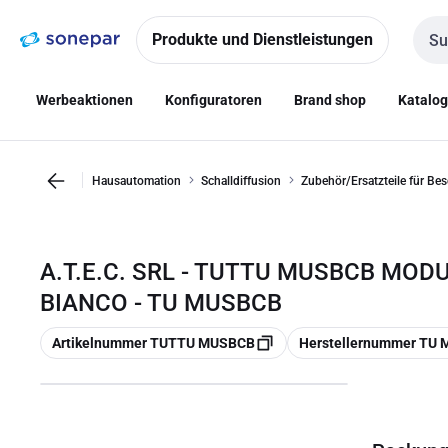
Zur
Zum
Navigation
Inhalt
Produkte und Dienstleistungen
Such
springen
springen
Werbeaktionen
Konfiguratoren
Brand shop
Katalo
Hausautomation
Schalldiffusion
Zubehör/Ersatzteile für Be
A.T.E.C. SRL - TUTTU MUSBCB MOD
BIANCO - TU MUSBCB
Kopieren
Kopieren
Artikelnummer TUTTU MUSBCB
Herstellernummer TU