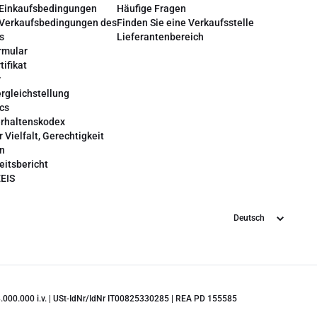
 Einkaufsbedingungen
Häufige Fragen
 Verkaufsbedingungen des
Finden Sie eine Verkaufsstelle
s
Lieferantenbereich
rmular
tifikat
r
rgleichstellung
cs
erhaltenskodex
r Vielfalt, Gerechtigkeit
on
eitsbericht
EEIS
Sprache
 28.000.000 i.v. | USt-IdNr/IdNr IT00825330285 | REA PD 155585