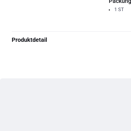
Packun
1
ST
Produktdetail