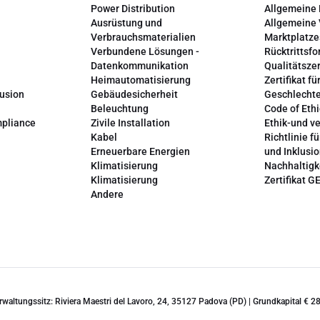
Power Distribution
Allgemeine
Ausrüstung und
Allgemeine
Verbrauchsmaterialien
Marktplatze
Verbundene Lösungen -
Rücktrittsfo
Datenkommunikation
Qualitätszer
Heimautomatisierung
Zertifikat fü
lusion
Gebäudesicherheit
Geschlechte
Beleuchtung
Code of Ethi
mpliance
Zivile Installation
Ethik-und v
Kabel
Richtlinie fü
Erneuerbare Energien
und Inklusi
Klimatisierung
Nachhaltigk
Klimatisierung
Zertifikat G
Andere
erwaltungssitz: Riviera Maestri del Lavoro, 24, 35127 Padova (PD) | Grundkapital €