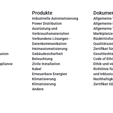
Produkte
Dokume
Industrielle Automatisierung
Allgemeine
Power Distribution
Allgemeine
Ausrüstung und
Allgemeine
Verbrauchsmaterialien
Marktplatze
Verbundene Lösungen -
Rücktrittsfo
Datenkommunikation
Qualitätszer
Heimautomatisierung
Zertifikat fü
lusion
Gebäudesicherheit
Geschlechte
Beleuchtung
Code of Ethi
mpliance
Zivile Installation
Ethik-und v
Kabel
Richtlinie fü
Erneuerbare Energien
und Inklusi
Klimatisierung
Nachhaltigk
Klimatisierung
Zertifikat G
Andere