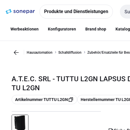
Zur
Zum
Navigation
Inhalt
Produkte und Dienstleistungen
Such
springen
springen
Werbeaktionen
Konfiguratoren
Brand shop
Katalo
Hausautomation
Schalldiffusion
Zubehör/Ersatzteile für Be
A.T.E.C. SRL - TUTTU L2GN LAPSUS 
TU L2GN
Kopieren
Kopieren
Artikelnummer TUTTU L2GN
Herstellernummer TU L2G