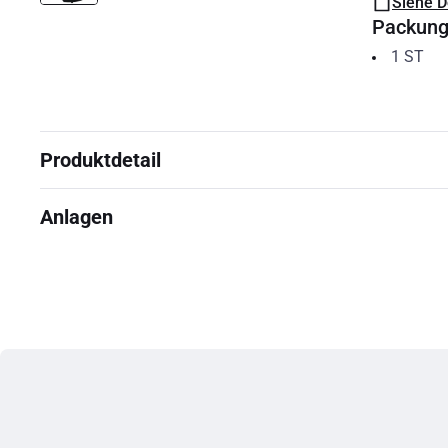
Siehe 
Packun
1
ST
Produktdetail
Anlagen