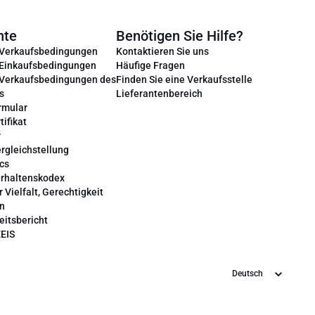
nte
Benötigen Sie Hilfe?
 Verkaufsbedingungen
Kontaktieren Sie uns
 Einkaufsbedingungen
Häufige Fragen
 Verkaufsbedingungen des
Finden Sie eine Verkaufsstelle
s
Lieferantenbereich
rmular
tifikat
r
rgleichstellung
cs
erhaltenskodex
r Vielfalt, Gerechtigkeit
on
eitsbericht
EEIS
Sprache