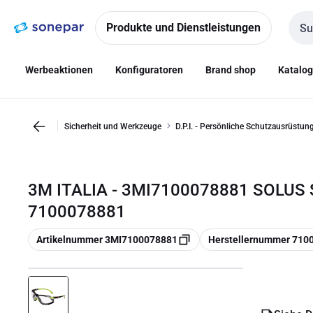
Zur
Zum
Navigation
Inhalt
Produkte und Dienstleistungen
Such
springen
springen
Werbeaktionen
Konfiguratoren
Brand shop
Katalo
Sicherheit und Werkzeuge
D.P.I. - Persönliche Schutzausrüstun
3M ITALIA - 3MI7100078881 SOLUS 
7100078881
Kopieren
Kopieren
Artikelnummer 3MI7100078881
Herstellernummer 710