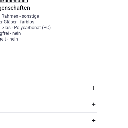
Dokumentation
genschaften
l Rahmen
-
sonstige
er Gläser
-
farblos
l Glas
-
Polycarbonat (PC)
gfrei
-
nein
elt
-
nein
g