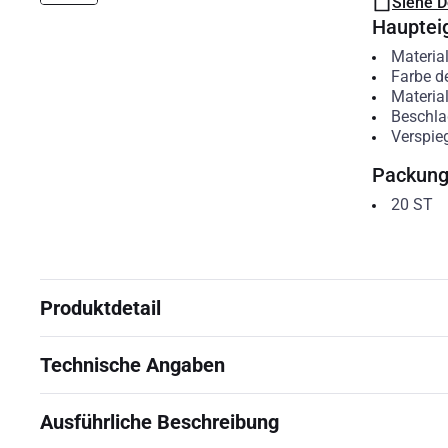
Siehe 
Hauptei
Materia
Farbe d
Materia
Beschla
Verspieg
Packun
20
ST
Produktdetail
Technische Angaben
Ausführliche Beschreibung