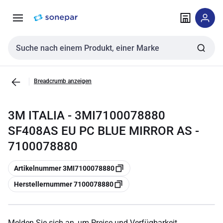
Zur
Zum
Navigation
Inhalt
springen
springen
Sucheingabe
Breadcrumb anzeigen
3M ITALIA - 3MI7100078880
SF408AS EU PC BLUE MIRROR AS -
7100078880
Kopieren
Artikelnummer 3MI7100078880
Kopieren
Herstellernummer 7100078880
Melden Sie sich an, um Preise und Verfügbarkeit