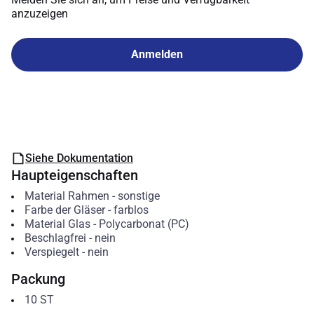
anzuzeigen
Anmelden
Siehe Dokumentation
Haupteigenschaften
Material Rahmen
-
sonstige
Farbe der Gläser
-
farblos
Material Glas
-
Polycarbonat (PC)
Beschlagfrei
-
nein
Verspiegelt
-
nein
Packung
10
ST