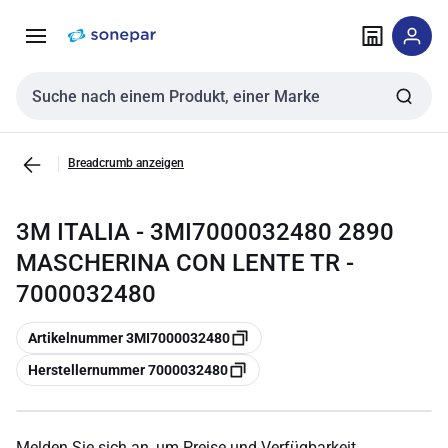
Zur
Zum
Navigation
Inhalt
springen
springen
Sucheingabe
Breadcrumb anzeigen
3M ITALIA - 3MI7000032480 2890
MASCHERINA CON LENTE TR -
7000032480
Kopieren
Artikelnummer 3MI7000032480
Kopieren
Herstellernummer 7000032480
Melden Sie sich an, um Preise und Verfügbarkeit