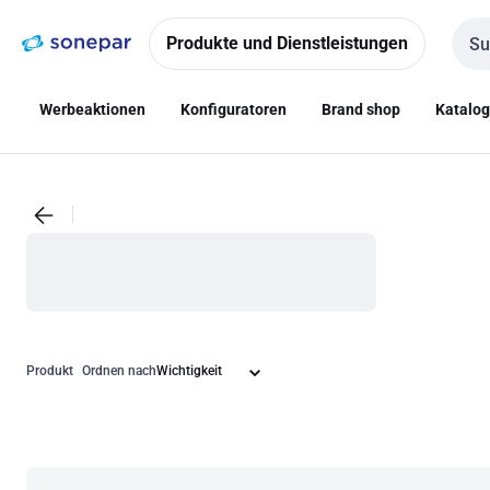
Zur
Zum
Navigation
Inhalt
Produkte und Dienstleistungen
Such
springen
springen
Werbeaktionen
Konfiguratoren
Brand shop
Katalo
Produkt
Ordnen nach