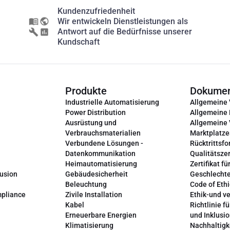
Kundenzufriedenheit
Wir entwickeln Dienstleistungen als
Antwort auf die Bedürfnisse unserer
Kundschaft
Produkte
Dokume
Industrielle Automatisierung
Allgemeine
Power Distribution
Allgemeine
Ausrüstung und
Allgemeine
Verbrauchsmaterialien
Marktplatze
Verbundene Lösungen -
Rücktrittsfo
Datenkommunikation
Qualitätszer
Heimautomatisierung
Zertifikat fü
lusion
Gebäudesicherheit
Geschlechte
Beleuchtung
Code of Ethi
mpliance
Zivile Installation
Ethik-und v
Kabel
Richtlinie fü
Erneuerbare Energien
und Inklusi
Klimatisierung
Nachhaltigk