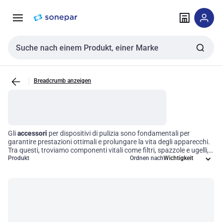
Zur
Zum
Navigation
Inhalt
springen
springen
Sucheingabe
Breadcrumb anzeigen
Gli
accessori
per dispositivi di pulizia sono fondamentali per
garantire prestazioni ottimali e prolungare la vita degli apparecchi.
Tra questi, troviamo componenti vitali come filtri, spazzole e ugelli,
progettati per migliorare l'efficienza operativa e garantire risultati
Produkt
Ordnen nach
impeccabili. Investire in questi accessori significa non solo
mantenere l’efficacia delle attrezzature, ma anche ottimizzare le
operazioni quotidiane, riducendo i tempi di lavoro e migliorando la
qualità del servizio offerto.