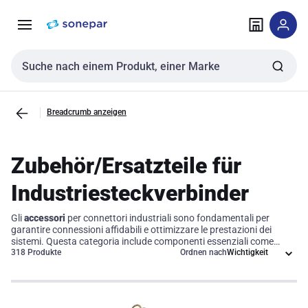
Zur
Zum
Navigation
Inhalt
springen
springen
Sucheingabe
Breadcrumb anzeigen
Zubehör/Ersatzteile für
Industriesteckverbinder
Gli
accessori
per connettori industriali sono fondamentali per
garantire connessioni affidabili e ottimizzare le prestazioni dei
sistemi. Questa categoria include componenti essenziali come
guarnizioni, alloggiamenti e supporti di montaggio, progettati per
318 Produkte
Ordnen nach
migliorare l'efficienza operativa e prolungare la vita utile dei
connettori. Investire in questi
componenti
significa scegliere la
qualità e la sicurezza per le vostre applicazioni industriali,
assicurando che ogni connessione funzioni al massimo delle sue