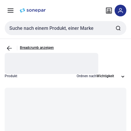
Zur
Zum
Navigation
Inhalt
springen
springen
Sucheingabe
Breadcrumb anzeigen
Produkt
Ordnen nach