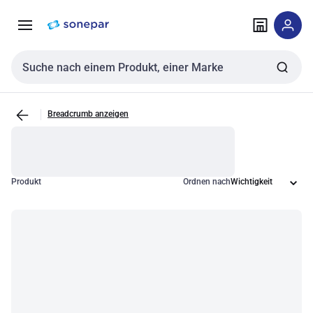
Zur
Zum
Navigation
Inhalt
springen
springen
Sucheingabe
Breadcrumb anzeigen
Produkt
Ordnen nach