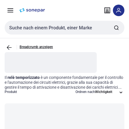
Zur
Zum
Navigation
Inhalt
springen
springen
Sucheingabe
Breadcrumb anzeigen
Il
relè temporizzato
è un componente fondamentale per il controllo
e l'automazione dei circuiti elettrici, grazie alla sua capacità di
gestire il tempo di attivazione e disattivazione dei carichi elettrici.
Questi dispositivi offrono la possibilità di programmare diverse
Produkt
Ordnen nach
modalità e intervalli temporali, migliorando così la
flessibilità
e
l'efficienza operativa dei sistemi elettrici. Sfruttando i relè
temporizzati, le aziende possono ottimizzare i loro processi,
garantendo un funzionamento preciso e affidabile delle
apparecchiature.