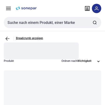
Zur
Zum
Navigation
Inhalt
springen
springen
Sucheingabe
Breadcrumb anzeigen
Produkt
Ordnen nach