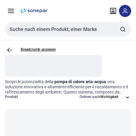
Zur
Zum
Navigation
Inhalt
springen
springen
Sucheingabe
Breadcrumb anzeigen
Scopri le potenzialità della
pompa di calore aria-acqua
, una
soluzione innovativa e altamente efficiente per il riscaldamento e il
raffrescamento degli ambienti. Questo sistema, composto da
un'unità esterna che estrae calore dall'aria e un'unità interna che
Produkt
Ordnen nach
distribuisce l'acqua riscaldata, garantisce un'ottima performance
sia in contesti residenziali che commerciali. Grazie alla sua
versatilità
, è possibile ottimizzare i consumi energetici,
contribuendo così a una gestione sostenibile e redditizia delle
risorse termiche.