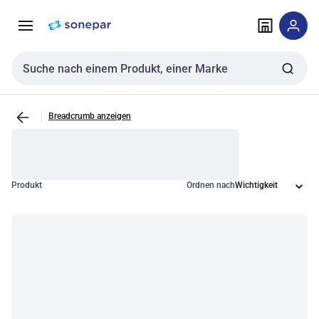
Zur
Zum
Navigation
Inhalt
springen
springen
Sucheingabe
Breadcrumb anzeigen
Produkt
Ordnen nach