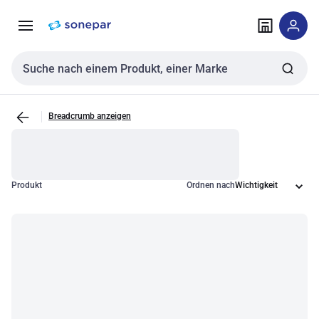
Zur
Zum
Navigation
Inhalt
springen
springen
Sucheingabe
Breadcrumb anzeigen
Produkt
Ordnen nach