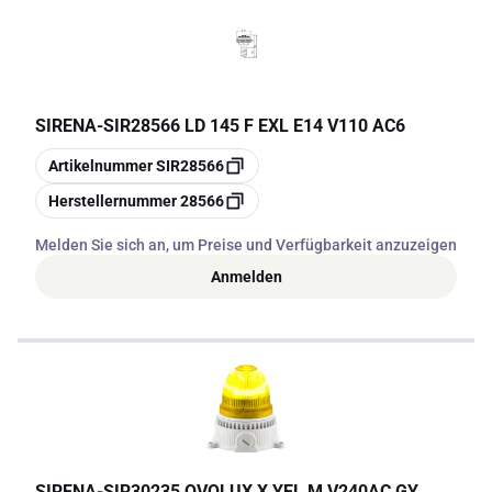
SIRENA
-
SIR28566 LD 145 F EXL E14 V110 AC6
Kopieren
Artikelnummer
SIR28566
Kopieren
Herstellernummer
28566
Melden Sie sich an, um Preise und Verfügbarkeit anzuzeigen
Anmelden
SIRENA
-
SIR30235 OVOLUX X YEL M V240AC GY