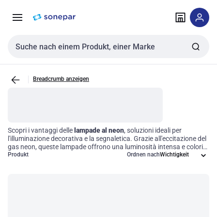
Zur
Zum
Navigation
Inhalt
springen
springen
Sucheingabe
Breadcrumb anzeigen
Scopri i vantaggi delle
lampade al neon
, soluzioni ideali per
l'illuminazione decorativa e la segnaletica. Grazie all'eccitazione del
gas neon, queste lampade offrono una luminosità intensa e colori
vivaci, rendendole perfette per applicazioni che richiedono una luce
Produkt
Ordnen nach
brillante e accattivante. Oltre a garantire un consumo energetico
ridotto rispetto alle lampadine incandescenti tradizionali, le
lampade al neon si adattano facilmente a diverse esigenze
progettuali, contribuendo a migliorare l'efficienza operativa del tuo
spazio.