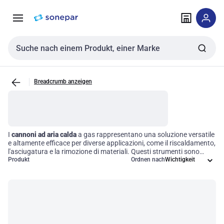
Zur
Zum
Navigation
Inhalt
springen
springen
Sucheingabe
Breadcrumb anzeigen
I
cannoni ad aria calda
a gas rappresentano una soluzione versatile
e altamente efficace per diverse applicazioni, come il riscaldamento,
l'asciugatura e la rimozione di materiali. Questi strumenti sono
ideali per settori come l'edilizia, l'automotive e i progetti fai-da-te,
Produkt
Ordnen nach
offrendo una fonte di calore portatile e indipendente dall'energia
elettrica. Scegliere un
cannone ad aria calda
a gas significa
ottimizzare i tempi di lavoro e garantire risultati professionali in
ogni fase del processo.