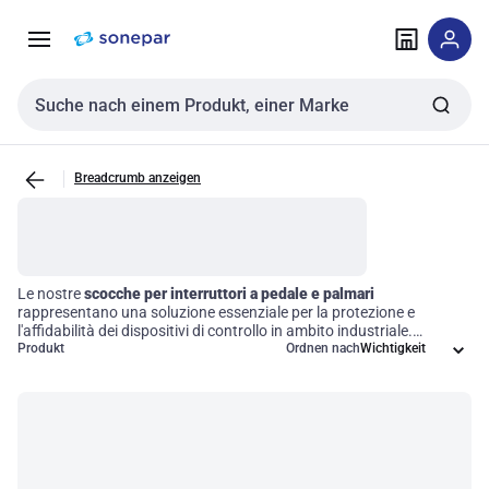
Zur
Zum
Navigation
Inhalt
springen
springen
Sucheingabe
Breadcrumb anzeigen
Le nostre
scocche per interruttori a pedale e palmari
rappresentano una soluzione essenziale per la protezione e
l'affidabilità dei dispositivi di controllo in ambito industriale.
Progettate per garantire una resistenza ottimale, queste scocche
Produkt
Ordnen nach
offrono un alloggiamento sicuro per gli interruttori, contribuendo
così a mantenere l'efficienza operativa e la sicurezza degli ambienti
di lavoro. Scegliere i nostri accessori significa investire in durabilità
e prestazioni elevate, fondamentali per il corretto funzionamento
delle macchine e delle attrezzature.