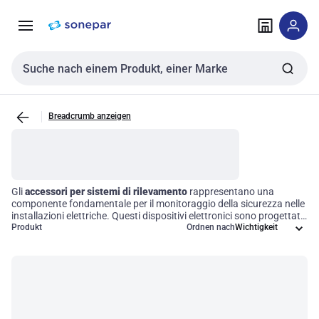
Zur
Zum
Navigation
Inhalt
springen
springen
Sucheingabe
Breadcrumb anzeigen
Gli
accessori per sistemi di rilevamento
rappresentano una
componente fondamentale per il monitoraggio della sicurezza nelle
installazioni elettriche. Questi dispositivi elettronici sono progettati
per integrare i quadri elettrici, garantendo una comunicazione
Produkt
Ordnen nach
efficace e un'elaborazione tempestiva delle informazioni riguardanti
lo stato operativo e le condizioni di sicurezza. L'implementazione di
tali tecnologie non solo migliora la reattività alle situazioni di rischio,
ma ottimizza anche l'efficienza operativa, rendendo le vostre
strutture più sicure e affidabili.