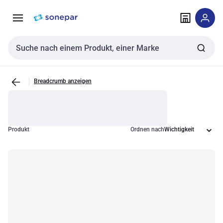
Zur
Zum
Navigation
Inhalt
springen
springen
Sucheingabe
Breadcrumb anzeigen
Produkt
Ordnen nach