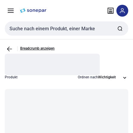
Zur
Zum
Navigation
Inhalt
springen
springen
Sucheingabe
Breadcrumb anzeigen
Produkt
Ordnen nach