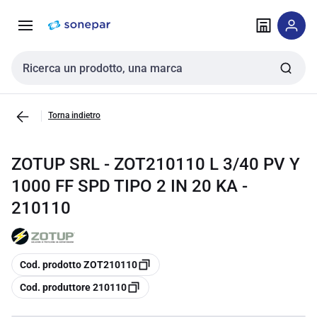
Vai alla
Vai
navigazione
alla
pagina
Cerca input
Torna indietro
ZOTUP SRL - ZOT210110 L 3/40 PV Y
1000 FF SPD TIPO 2 IN 20 KA -
210110
copia
Cod. prodotto ZOT210110
copia
Cod. produttore 210110