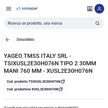
Vai alla
Vai
navigazione
alla
pagina
Cerca input
Torna indietro
YAGEO TMSS ITALY SRL -
TSIXUSL2E30H076N TIPO 2 30MM
MANI 760 MM - XUSL2E30H076N
copia
Cod. prodotto TSIXUSL2E30H076N
copia
Cod. produttore XUSL2E30H076N
Accedi per visualizzare prezzi e disponibilità