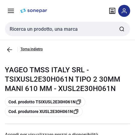
Vai alla
Vai
navigazione
alla
pagina
Cerca input
Torna indietro
YAGEO TMSS ITALY SRL -
TSIXUSL2E30H061N TIPO 2 30MM
MANI 610 MM - XUSL2E30H061N
copia
Cod. prodotto TSIXUSL2E30H061N
copia
Cod. produttore XUSL2E30H061N
Accedi per visualizzare prezzi e disponibilità