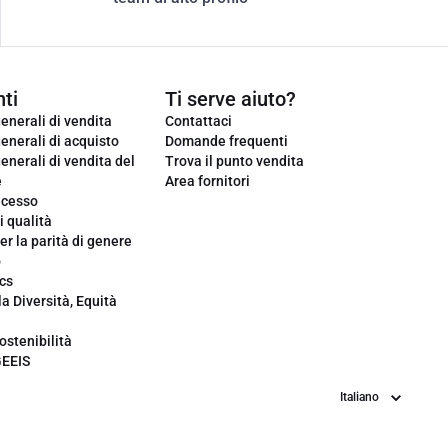
ti
Ti serve aiuto?
enerali di vendita
Contattaci
enerali di acquisto
Domande frequenti
enerali di vendita del
Trova il punto vendita
e
Area fornitori
ecesso
i qualità
er la parità di genere
o
cs
la Diversità, Equità
ostenibilità
GEEIS
Lingua