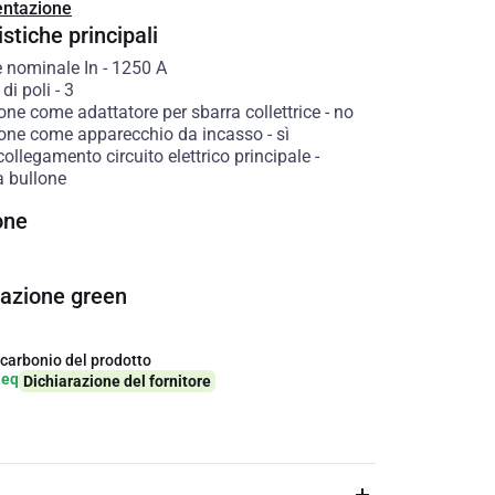
ntazione
stiche principali
e nominale In
-
1250
A
di poli
-
3
ne come adattatore per sbarra collettrice
-
no
one come apparecchio da incasso
-
sì
collegamento circuito elettrico principale
-
 bullone
one
cazione green
 carbonio del prodotto
-eq
Dichiarazione del fornitore