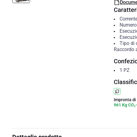
Docume
Caratteri
Corrent
Numero 
Esecuzio
Esecuzi
Tipo di 
Raccordo a
Confezi
1
PZ
Classifi
Impronta di
961 Kg CO₂