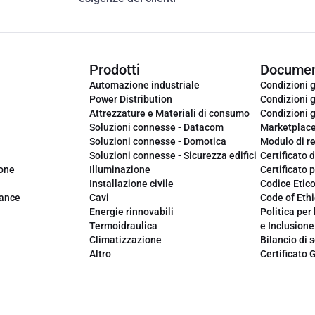
Prodotti
Documen
Automazione industriale
Condizioni g
Power Distribution
Condizioni g
Attrezzature e Materiali di consumo
Condizioni g
Soluzioni connesse - Datacom
Marketplac
Soluzioni connesse - Domotica
Modulo di r
Soluzioni connesse - Sicurezza edifici
Certificato d
ione
Illuminazione
Certificato p
Installazione civile
Codice Etic
iance
Cavi
Code of Ethi
Energie rinnovabili
Politica per 
Termoidraulica
e Inclusione
Climatizzazione
Bilancio di s
Altro
Certificato 