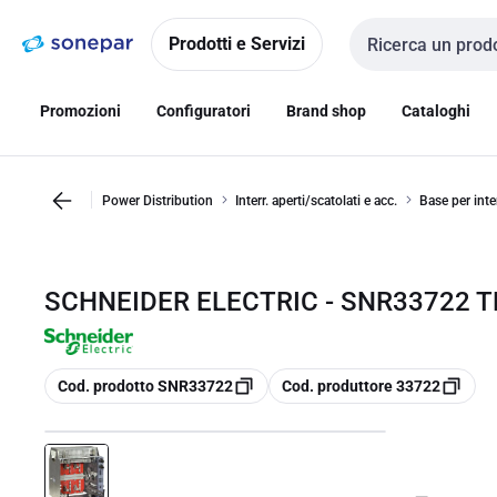
Vai alla
Vai
navigazione
alla
Prodotti e Servizi
Cerca input
pagina
Promozioni
Configuratori
Brand shop
Cataloghi
Power Distribution
Interr. aperti/scatolati e acc.
Base per inte
SCHNEIDER ELECTRIC - SNR33722 TE
copia
copia
Cod. prodotto SNR33722
Cod. produttore 33722