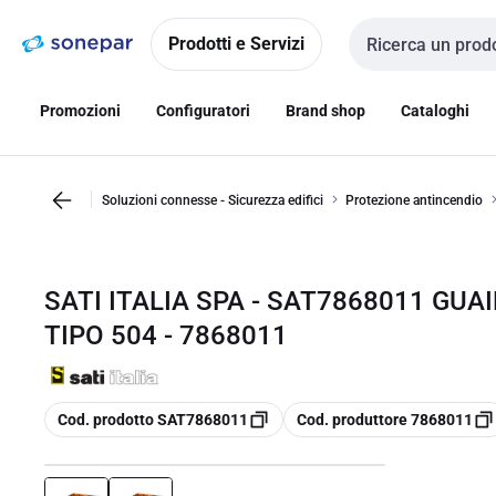
Vai alla
Vai
navigazione
alla
Prodotti e Servizi
Cerca input
pagina
Promozioni
Configuratori
Brand shop
Cataloghi
Soluzioni connesse - Sicurezza edifici
Protezione antincendio
SATI ITALIA SPA - SAT7868011 GU
TIPO 504 - 7868011
copia
copia
Cod. prodotto SAT7868011
Cod. produttore 7868011