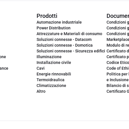
Prodotti
Documen
Automazione industriale
Condizioni g
Power Distribution
Condizioni g
Attrezzature e Materiali di consumo
Condizioni g
Soluzioni connesse - Datacom
Marketplac
Soluzioni connesse - Domotica
Modulo di r
Soluzioni connesse - Sicurezza edifici
Certificato d
ione
Illuminazione
Certificato p
Installazione civile
Codice Etic
iance
Cavi
Code of Ethi
Energie rinnovabili
Politica per 
Termoidraulica
e Inclusione
Climatizzazione
Bilancio di s
Altro
Certificato 