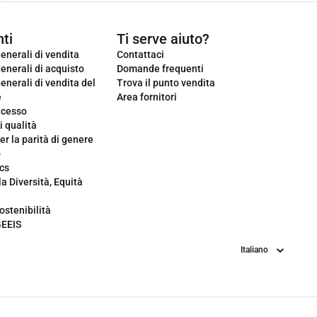
ti
Ti serve aiuto?
enerali di vendita
Contattaci
enerali di acquisto
Domande frequenti
enerali di vendita del
Trova il punto vendita
e
Area fornitori
ecesso
i qualità
er la parità di genere
o
cs
la Diversità, Equità
ostenibilità
GEEIS
Lingua