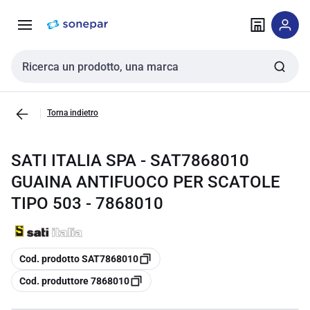
Vai alla
Vai
navigazione
alla
pagina
Cerca input
Torna indietro
SATI ITALIA SPA - SAT7868010
GUAINA ANTIFUOCO PER SCATOLE
TIPO 503 - 7868010
copia
Cod. prodotto SAT7868010
copia
Cod. produttore 7868010