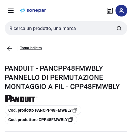
Vai alla
Vai
navigazione
alla
pagina
Cerca input
Torna indietro
PANDUIT - PANCPP48FMWBLY
PANNELLO DI PERMUTAZIONE
MONTAGGIO A FIL - CPP48FMWBLY
copia
Cod. prodotto PANCPP48FMWBLY
copia
Cod. produttore CPP48FMWBLY